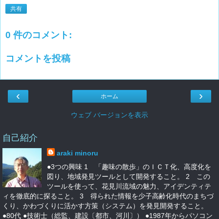
共有
0 件のコメント:
コメントを投稿
‹
›
ホーム
ウェブ バージョンを表示
自己紹介
araki minoru
●3つの興味 1 「趣味の散歩」のＩＣＴ化、高度化を
図り、地域発見ツールとして開発すること。 2 この
ツールを使って、花見川流域の魅力、アイデンティテ
ィを徹底的に探ること。 3 得られた情報を少子高齢化時代のまちづ
くり、かわづくりに活かす方策（システム）を発見開発すること。
●80代 ●技術士（総監、建設〔都市、河川〕） ●1987年からパソコン