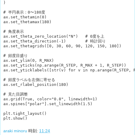
)

# 半円表示：0〜180度

ax.set_thetamin(0)

ax.set_thetamax(180)

# 角度表示

ax.set_theta_zero_location("N")   # 0度を上

ax.set_theta_direction(-1)        # 時計回り

ax.set_thetagrids([0, 30, 60, 90, 120, 150, 180])

# 頻度目盛り

ax.set_ylim(0, R_MAX)

ax.set_yticks(np.arange(R_STEP, R_MAX + 1, R_STEP))

ax.set_yticklabels([str(v) for v in np.arange(R_STEP, R
# 頻度ラベルを左側に寄せる

ax.set_rlabel_position(180)

# 見た目調整

ax.grid(True, color="0.8", linewidth=1)

ax.spines["polar"].set_linewidth(1.5)

plt.tight_layout()

plt.show()
araki minoru
時刻:
11:24