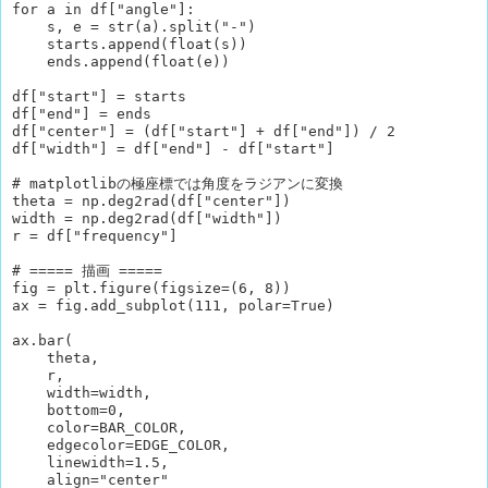
for a in df["angle"]:

    s, e = str(a).split("-")

    starts.append(float(s))

    ends.append(float(e))

df["start"] = starts

df["end"] = ends

df["center"] = (df["start"] + df["end"]) / 2

df["width"] = df["end"] - df["start"]

# matplotlibの極座標では角度をラジアンに変換

theta = np.deg2rad(df["center"])

width = np.deg2rad(df["width"])

r = df["frequency"]

# ===== 描画 =====

fig = plt.figure(figsize=(6, 8))

ax = fig.add_subplot(111, polar=True)

ax.bar(

    theta,

    r,

    width=width,

    bottom=0,

    color=BAR_COLOR,

    edgecolor=EDGE_COLOR,

    linewidth=1.5,

    align="center"
