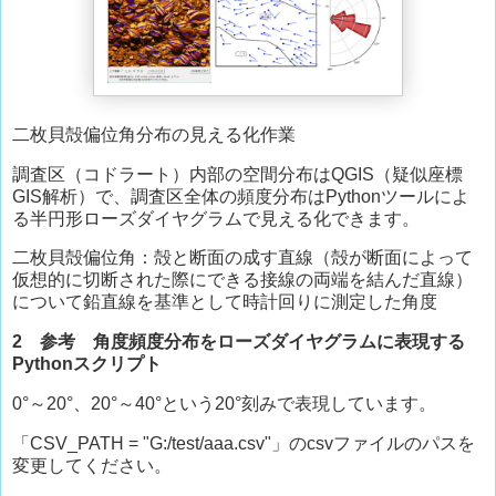
二枚貝殻偏位角分布の見える化作業
調査区（コドラート）内部の空間分布はQGIS（疑似座標
GIS解析）で、調査区全体の頻度分布はPythonツールによ
る半円形ローズダイヤグラムで見える化できます。
二枚貝殻偏位角：殻と断面の成す直線（殻が断面によって
仮想的に切断された際にできる接線の両端を結んだ直線）
について鉛直線を基準として時計回りに測定した角度
2 参考 角度頻度分布をローズダイヤグラムに表現する
Pythonスクリプト
0°～20°、20°～40°という20°刻みで表現しています。
「CSV_PATH = "G:/test/aaa.csv"」のcsvファイルのパスを
変更してください。