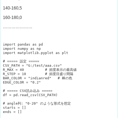
140-160,5
160-180,0
…………………
import pandas as pd

import numpy as np

import matplotlib.pyplot as plt

# ===== 設定 =====

CSV_PATH = "G:/test/aaa.csv"

R_MAX = 40          # 頻度表示の最高値

R_STEP = 10         # 頻度目盛り間隔

BAR_COLOR = "indianred"   # 棒の色

EDGE_COLOR = "0.2"

# ===== CSV読み込み =====

df = pd.read_csv(CSV_PATH)

# angle列: "0-20" のような形式を想定

starts = []

ends = []
